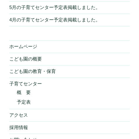
5月の子育てセンター予定表掲載しました。
4月の子育てセンター予定表掲載しました。
ホームページ
こども園の概要
こども園の教育・保育
子育てセンター
概 要
予定表
アクセス
採用情報