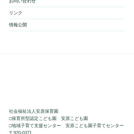
お問い合わせ
リンク
情報公開
社会福祉法人安原保育園
□保育所型認定こども園 安原こども園
□地域子育て支援センター 安原こども園子育てセンター
〒920-0371