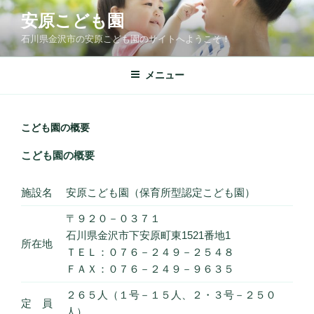
コ
安原こども園
ン
石川県金沢市の安原こども園のサイトへようこそ！
テ
ン
ツ
メニュー
へ
ス
キ
こども園の概要
ッ
こども園の概要
プ
施設名
安原こども園（保育所型認定こども園）
〒９２０－０３７１
石川県金沢市下安原町東1521番地1
所在地
ＴＥＬ：０７６－２４９－２５４８
ＦＡＸ：０７６－２４９－９６３５
２６５人（１号－１５人、２・３号－２５０
定 員
人）