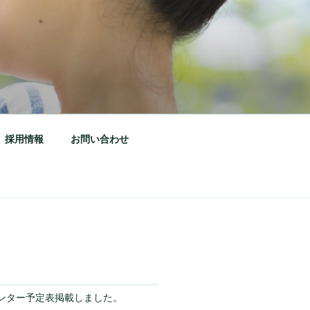
採用情報
お問い合わせ
ンター予定表掲載しました。