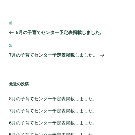
投
過
前
稿
去
5月の子育てセンター予定表掲載しました。
ナ
の
ビ
投
次
次
稿
ゲ
の
7月の子育てセンター予定表掲載しました。
投
ー
稿
シ
ョ
最近の投稿
ン
8月の子育てセンター予定表掲載しました。
7月の子育てセンター予定表掲載しました。
6月の子育てセンター予定表掲載しました。
5月の子育てセンター予定表掲載しました。