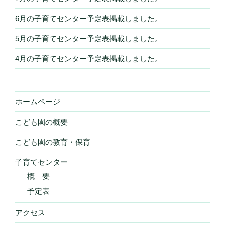
6月の子育てセンター予定表掲載しました。
5月の子育てセンター予定表掲載しました。
4月の子育てセンター予定表掲載しました。
ホームページ
こども園の概要
こども園の教育・保育
子育てセンター
概 要
予定表
アクセス