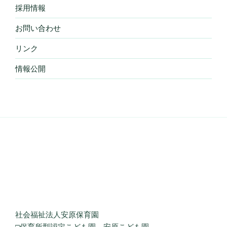
採用情報
お問い合わせ
リンク
情報公開
社会福祉法人安原保育園
□保育所型認定こども園 安原こども園