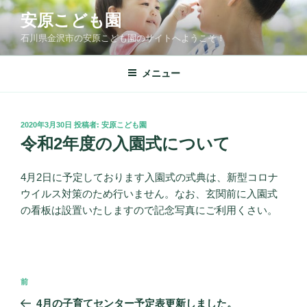
コ
安原こども園
ン
石川県金沢市の安原こども園のサイトへようこそ！
テ
ン
ツ
メニュー
へ
ス
キ
投
2020年3月30日
投稿者:
安原こども園
稿
ッ
令和2年度の入園式について
日:
プ
4月2日に予定しております入園式の式典は、新型コロナ
ウイルス対策のため行いません。なお、玄関前に入園式
の看板は設置いたしますので記念写真にご利用くさい。
投
過
前
稿
去
4月の子育てセンター予定表更新しました。