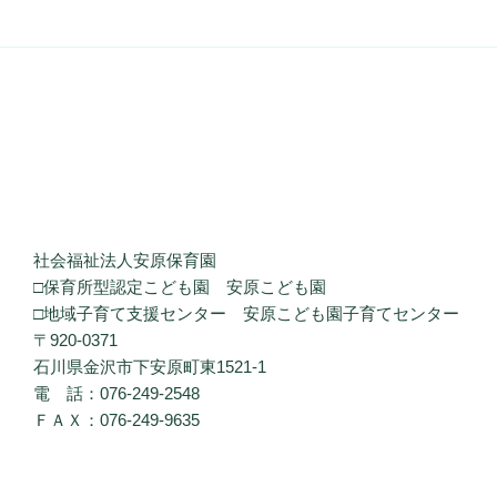
社会福祉法人安原保育園
□保育所型認定こども園 安原こども園
□地域子育て支援センター 安原こども園子育てセンター
〒920-0371
石川県金沢市下安原町東1521-1
電 話：076-249-2548
ＦＡＸ：076-249-9635